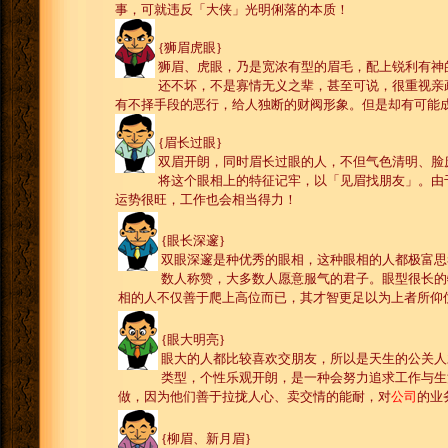
事，可就违反「大侠」光明俐落的本质！
{狮眉虎眼}
狮眉、虎眼，乃是宽浓有型的眉毛，配上锐利有神
还不坏，不是寡情无义之辈，甚至可说，很重视亲
有不择手段的恶行，给人独断的财阀形象。但是却有可能
{眉长过眼}
双眉开朗，同时眉长过眼的人，不但气色清明、脸
将这个眼相上的特征记牢，以「见眉找朋友」。由
运势很旺，工作也会相当得力！
{眼长深邃}
双眼深邃是种优秀的眼相，这种眼相的人都极富思
数人称赞，大多数人愿意服气的君子。眼型很长的
相的人不仅善于爬上高位而已，其才智更足以为上者所仰
{眼大明亮}
眼大的人都比较喜欢交朋友，所以是天生的公关人
类型，个性乐观开朗，是一种会努力追求工作与生
做，因为他们善于拉拢人心、卖交情的能耐，对
公司
的业
{柳眉、新月眉}