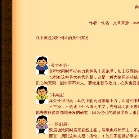
面
作者：佚名 文章来源：本站原创
以下就是我所列举的几中情况：
{鼻大有势}
鼻型大同时坚挺有力且鼻头丰圆饱满，加上双颧饱
也都有这种鼻大有势的相，这是一种大格局的相貌
们心胸宽阔，能对事不对人。要蛟龙替你效力，心胸也要
{耳高提}
耳朵长得很高，耳的上轮高过眼睛上方，即是相书
不古怪，不会迷上什么虚无主义，光有聪明但不做
他去做很多新领域开发的研究，因为他们的聪敏度高，很
{一双剑眉}
双眉偏浓同时眉形直线上扬，眉毛也顺势而上，不
而言，用到这种人很「痛快」！他们不但做起事来